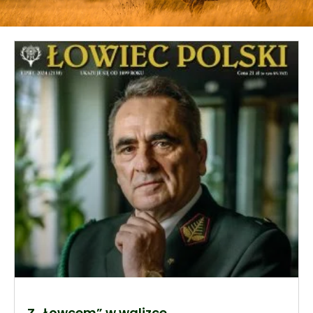
Z „Łowcem” w walizce