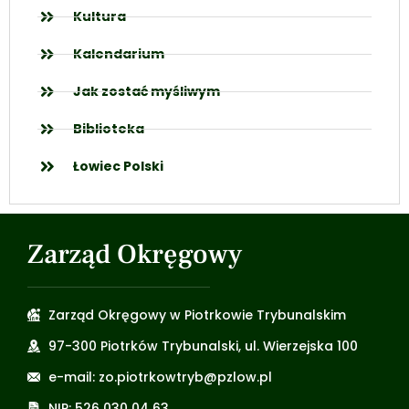
Kultura
Kalendarium
Jak zostać myśliwym
Biblioteka
Łowiec Polski
Zarząd Okręgowy
Zarząd Okręgowy w Piotrkowie Trybunalskim
97-300 Piotrków Trybunalski, ul. Wierzejska 100
e-mail: zo.piotrkowtryb@pzlow.pl
NIP: 526 030 04 63