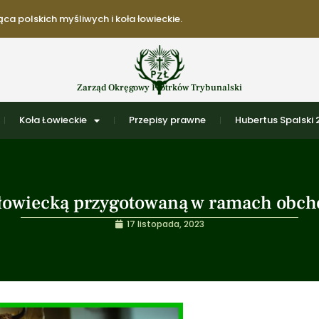
ca polskich myśliwych i koła łowieckie.
Zarząd Okręgowy Piotrków Trybunalski
Koła Łowieckie
Przepisy prawne
Hubertus Spalski
łowiecką przygotowaną w ramach obch
17 listopada, 2023